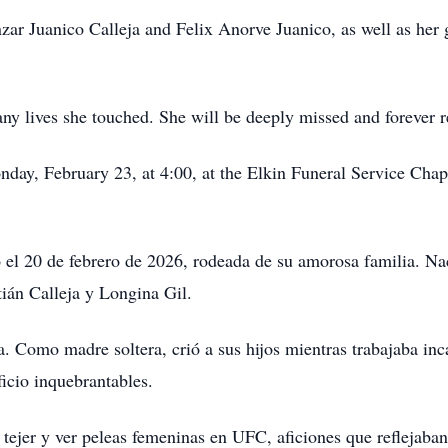
ar Juanico Calleja and Felix Anorve Juanico, as well as her
any lives she touched. She will be deeply missed and forever
day, February 23, at 4:00, at the Elkin Funeral Service Chape
ió el 20 de febrero de 2026, rodeada de su amorosa familia. N
tián Calleja y Longina Gil.
a. Como madre soltera, crió a sus hijos mientras trabajaba in
icio inquebrantables.
 tejer y ver peleas femeninas en UFC, aficiones que reflejaba