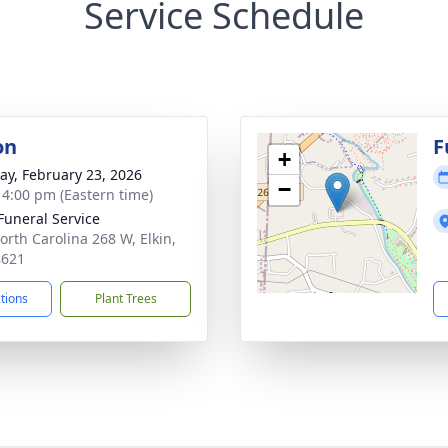
Service Schedule
on
F
+
y, February 23, 2026
−
- 4:00 pm (Eastern time)
 Funeral Service
orth Carolina 268 W, Elkin,
8621
ctions
Plant Trees