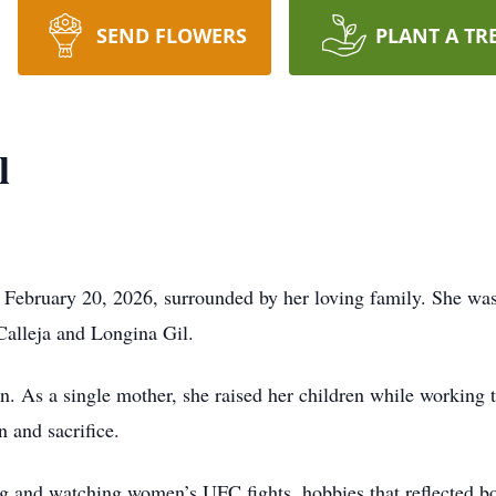
SEND FLOWERS
PLANT A TR
l
 February 20, 2026, surrounded by her loving family. She wa
Calleja and Longina Gil.
As a single mother, she raised her children while working ti
 and sacrifice.
ng and watching women’s UFC fights, hobbies that reflected bot