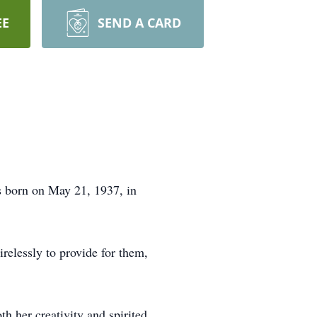
EE
SEND A CARD
s born on May 21, 1937, in
relessly to provide for them,
h her creativity and spirited