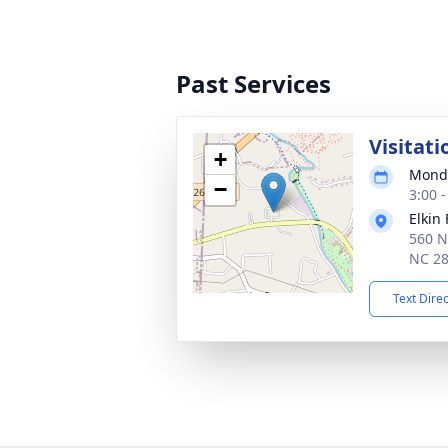
Past Services
Visitati
+
Monda
−
3:00 
Elkin
560 N
NC 2
Text Dire