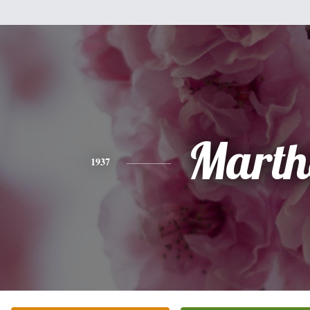
Marth
1937