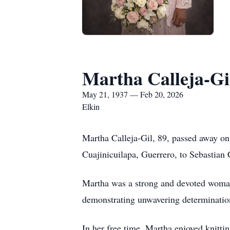
Martha Calleja-Gi
May 21, 1937 — Feb 20, 2026
Elkin
Martha Calleja-Gil, 89, passed away on
Cuajinicuilapa, Guerrero, to Sebastian 
Martha was a strong and devoted woman. 
demonstrating unwavering determination
In her free time, Martha enjoyed knitti