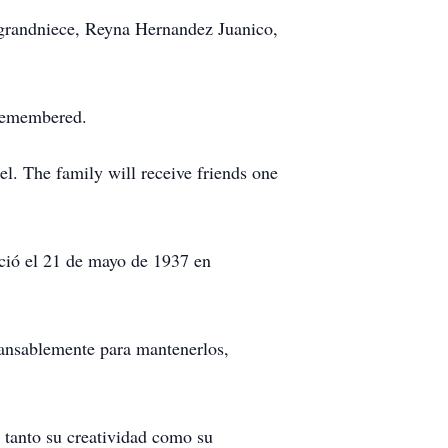
 grandniece, Reyna Hernandez Juanico,
 remembered.
l. The family will receive friends one
ació el 21 de mayo de 1937 en
cansablemente para mantenerlos,
n tanto su creatividad como su